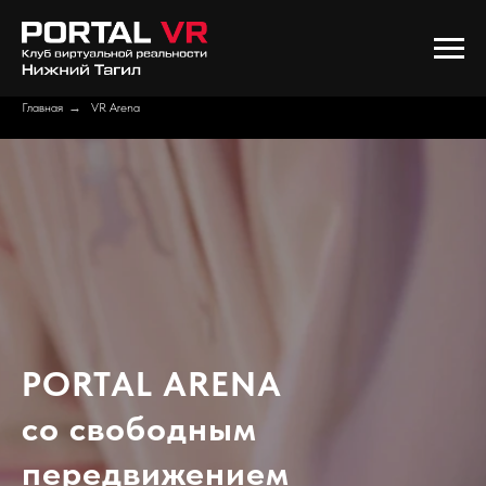
Главная
→
VR Arena
PORTAL ARENA
со свободным
передвижением