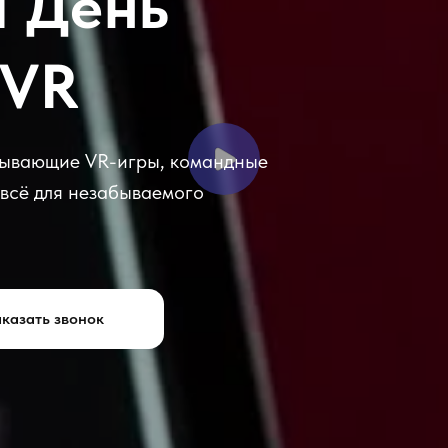
 День
 VR
атывающие VR-игры, командные
 всё для незабываемого
казать звонок