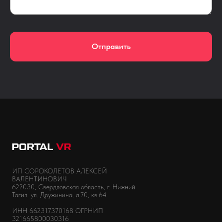
Отправить
ИП СОРОКОЛЕТОВ АЛЕКСЕЙ
ВАЛЕНТИНОВИЧ
622030, Свердловская область, г. Нижний
Тагил, ул. Дружинина, д.70, кв.64
ИНН 662317370168 ОГРНИП
321665800030316