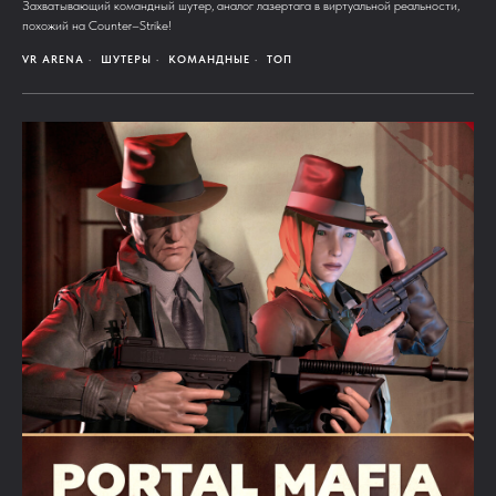
Захватывающий командный шутер, аналог лазертага в виртуальной реальности,
похожий на Counter–Strike!
VR ARENA
ШУТЕРЫ
КОМАНДНЫЕ
ТОП