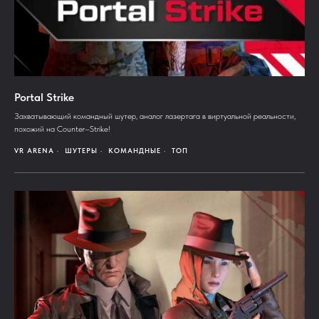
Portal Strike
Захватывающий командный шутер, аналог лазертага в виртуальной реальности,
похожий на Counter–Strike!
VR ARENA
ШУТЕРЫ
КОМАНДНЫЕ
ТОП